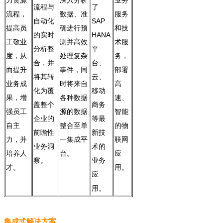
力资源
深入分析
业务
流程与
了
流程，
数据、准
服务
自动化
SAP
提高员
确进行预
和技
的实时
HANA
工敬业
测并高效
术服
分析整
平
度，从
处理复杂
务，
合，并
台、
而提升
事件，同
部署
将其转
云、
业务成
时将来自
高
化为覆
移动
果，增
各种数据
速、
盖整个
商务
强员工
源的数据
智能
企业的
等最
自主
整合至单
的物
前瞻性
新技
力，并
一集成平
联网
业务洞
术的
培养人
台。
应
察。
业务
才。
用。
应
用。
集成式解决方案