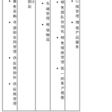
服
订
营计
销
仓
务
划
阅
售
储
采
管
团
管
购
理
队
理
自
寻
增
堆
动
源
值
场
化
和
产
物
合
品
销
流
同
服
售
管
务
绩
理
效
管
供
理
应
商
统
协
一
作
的
客
供
户
应
视
商
图
管
理