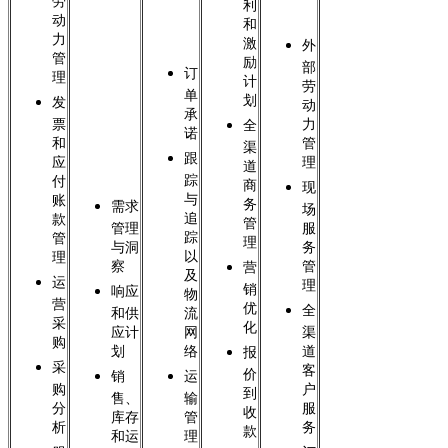
劳
利
动
和
力
激
外
管
励
部
订
理
计
劳
单
划
发
动
承
票
力
全
诺
和
管
渠
跟
应
理
道
踪
付
商
现
与
账
务
需求
场
追
款
管
管理
服
踪
管
理
与洞
务
以
理
察
管
营
及
运
理
销
响应
物
营
优
全
和供
流
采
化
应计
网
渠
购
划
络
道
报
采
客
价
销
运
购
户
到
售、
输
分
服
收
库存
管
析
务
款
和运
理